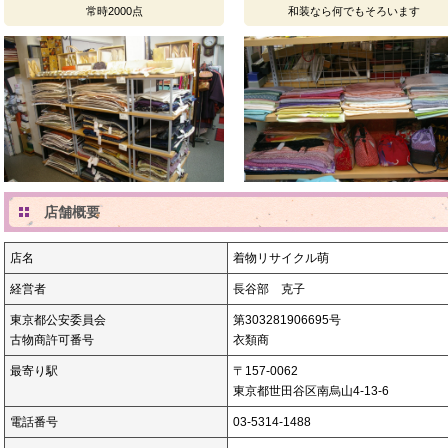
常時2000点
和装なら何でもそろいます
店舗概要
店名
着物リサイクル萌
経営者
長谷部 克子
東京都公安委員会
第303281906695号
古物商許可番号
衣類商
最寄り駅
〒157-0062
東京都世田谷区南烏山4-13-6
電話番号
03-5314-1488