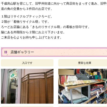
千歳烏山駅を背にして、旧甲州街道に向かって商店街をまっすぐ進み、旧甲
道の角の交番から３件目のお店です。
１階はリサイクルブティックろーど。
２階が「着物リサイクル萌」です。
ろーどお店脇にある「きものリサイクル萌」の看板が目印です。
脇にある外階段から２階にお上り下さいませ。
ご来店を心よりお待ち申し上げております。
店舗ギャラリー
入口です
豊富な在庫